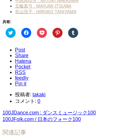
中島みゆき : MIYUKI NAKAJIMA
五輪真弓 : MAYUMI ITSUWA
谷山浩子 : HIROKO TANIYAMA
共有:
ク
Facebook
ク
ク
ク
リ
で
リ
リ
リ
ッ
共
ッ
ッ
ッ
ク
有
ク
ク
ク
し
す
し
し
し
Post
て
る
て
て
て
Share
Twitter
に
Pocket
Pinterest
Tumblr
で
は
で
で
で
Hatena
共
ク
シ
共
共
Pocket
有
リ
ェ
有
有
(新
RSS
ッ
ア
(新
(新
し
ク
(新
し
し
feedly
い
し
し
い
い
Pin it
ウ
て
い
ウ
ウ
ィ
く
ウ
ィ
ィ
ン
だ
ィ
ン
ン
投稿者:
takaki
ド
さ
ン
ド
ド
ウ
い
ド
ウ
ウ
コメント:
0
で
(新
ウ
で
で
開
し
で
開
開
100JDance.com : ダンスミュージック100
き
い
開
き
き
ま
ウ
き
ま
ま
100JFolk.com / 日本のフォーク100
す)
ィ
ま
す)
す)
ン
す)
ド
関連記事
ウ
で