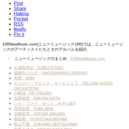
Post
Share
Hatena
Pocket
RSS
feedly
Pin it
100NewMusic.com(ニューミュージック100)では、ニューミュージ
ックのアーティストたちとそのアルバムを紹介。
・ ニューミュージックのまとめ :
100NewMusic.com
久保田早紀 : KUBOTA SAKI
薬師丸ひろ子 : YAKUSHIMARU HIROKO
杏里 : ANRI
イエロー・マジック・オーケストラ : YELLOW MAGIC
ORCHESTRA
小椋佳 : KEI OGURA
太田裕美 : HIROMI OHTA
ハイ・ファイ・セット : HI-FI SET
荒井由実 : YUMI ARAI
岩崎宏美 : HIROMI IWASAKI
南佳孝 : YOSHITAKA MINAMI
松山千春 : CHIHARU MATSUYAMA