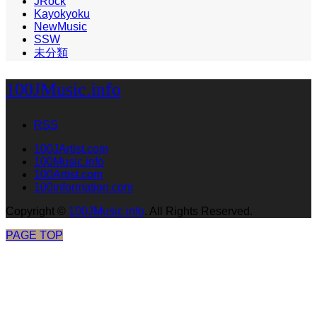
JRock
Kayokyoku
NewMusic
SSW
未分類
100JMusic.info
RSS
100JArtist.com
100Music.info
100Artist.com
100information.com
Copyright
©
100JMusic.info
. All Rights Reserved.
PAGE TOP