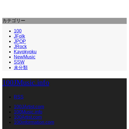
カテゴリー
100
JFolk
JPOP
JRock
Kayokyoku
NewMusic
SSW
未分類
100JMusic.info
RSS
100JArtist.com
100Music.info
100Artist.com
100information.com