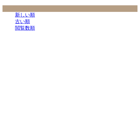
並べ替え条件
新しい順
古い順
閲覧数順
SSW
100SSW.com : 日本のシンガーソングライタ