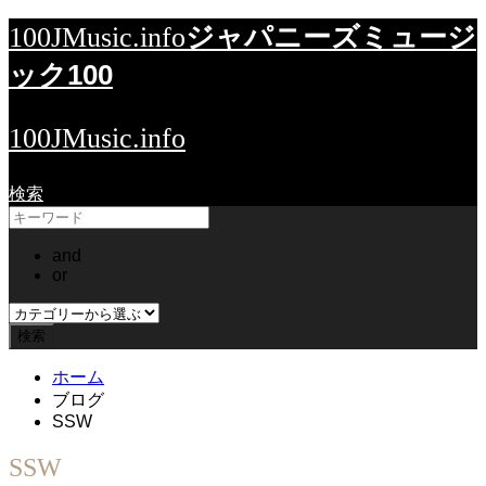
ジャパニーズミュージ
100JMusic.info
ック100
100JMusic.info
検索
and
or
ホーム
ブログ
SSW
SSW