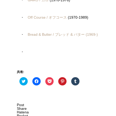
・
GARO / ガロ
(1970-1976)
・
Off Course / オフコース
(1970-1989)
・
Bread & Butter / ブレッド & バター (1969-)
・
共有:
ク
Facebook
ク
ク
ク
リ
で
リ
リ
リ
ッ
共
ッ
ッ
ッ
ク
有
ク
ク
ク
し
す
し
し
し
て
る
て
て
て
Twitter
に
Pocket
Pinterest
Tumblr
で
は
で
で
で
Post
共
ク
シ
共
共
Share
有
リ
ェ
有
有
Hatena
(新
ッ
ア
(新
(新
Pocket