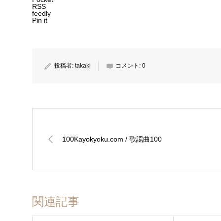
し
ク
(新
し
し
RSS
い
し
し
い
い
feedly
ウ
て
い
ウ
ウ
Pin it
ィ
く
ウ
ィ
ィ
ン
だ
ィ
ン
ン
ド
さ
ン
ド
ド
ウ
い
ド
ウ
ウ
で
(新
ウ
で
で
開
し
で
開
開
き
い
開
き
き
投稿者:
takaki
コメント:
0
ま
ウ
き
ま
ま
す)
ィ
ま
す)
す)
ン
す)
ド
ウ
で
開
き
ま
す)
100Kayokyoku.com / 歌謡曲100
関連記事